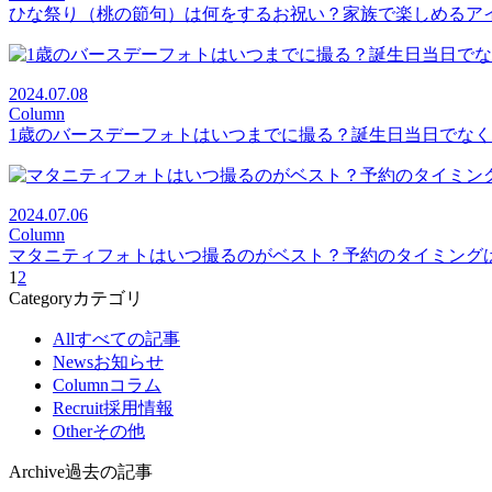
ひな祭り（桃の節句）は何をするお祝い？家族で楽しめるア
2024.07.08
Column
1歳のバースデーフォトはいつまでに撮る？誕生日当日でな
2024.07.06
Column
マタニティフォトはいつ撮るのがベスト？予約のタイミング
1
2
Category
カテゴリ
All
すべての記事
News
お知らせ
Column
コラム
Recruit
採用情報
Other
その他
Archive
過去の記事