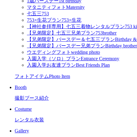
1歳バースデー
1st birthday
マタニティフォト
Maternity
七五三
753
753×生花プラン
753×生花
【神社参拝専用】七五三着物レンタルプラン
753 k
【兄弟限定】七五三兄弟プラン
753brother
【兄弟限定】バースデー＆七五三プラン
Birthday &
【兄弟限定】バースデー兄弟プラン
Birthday brother
ウエディングフォト
wedding photo
入園入学（ソロ）プラン
Entrance Ceremony
入園入学お友達プラン
Best Friends Plan
フォトアイテム
Photo Item
Booth
撮影ブース紹介
Costume
レンタル衣装
Gallery