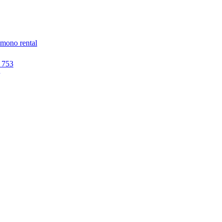
imono rental
 753