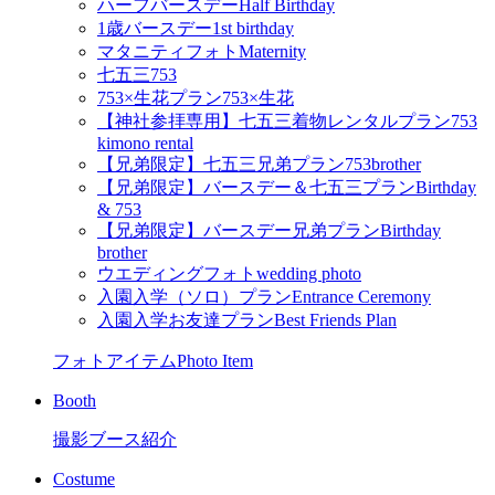
ハーフバースデー
Half Birthday
1歳バースデー
1st birthday
マタニティフォト
Maternity
七五三
753
753×生花プラン
753×生花
【神社参拝専用】七五三着物レンタルプラン
753
kimono rental
【兄弟限定】七五三兄弟プラン
753brother
【兄弟限定】バースデー＆七五三プラン
Birthday
& 753
【兄弟限定】バースデー兄弟プラン
Birthday
brother
ウエディングフォト
wedding photo
入園入学（ソロ）プラン
Entrance Ceremony
入園入学お友達プラン
Best Friends Plan
フォトアイテム
Photo Item
Booth
撮影ブース紹介
Costume