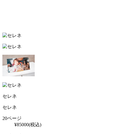
セレネ
セレネ
20ページ
¥
85000
(税込)