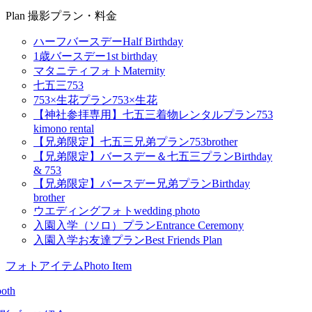
Plan
撮影プラン・料金
ハーフバースデー
Half Birthday
1歳バースデー
1st birthday
マタニティフォト
Maternity
七五三
753
753×生花プラン
753×生花
【神社参拝専用】七五三着物レンタルプラン
753
kimono rental
【兄弟限定】七五三兄弟プラン
753brother
【兄弟限定】バースデー＆七五三プラン
Birthday
& 753
【兄弟限定】バースデー兄弟プラン
Birthday
brother
ウエディングフォト
wedding photo
入園入学（ソロ）プラン
Entrance Ceremony
入園入学お友達プラン
Best Friends Plan
フォトアイテム
Photo Item
oth