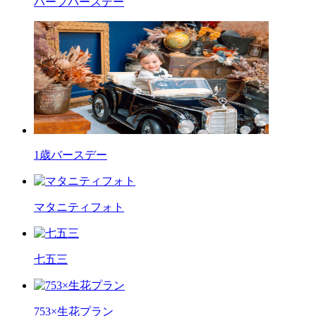
ハーフバースデー
1歳バースデー
マタニティフォト
七五三
753×生花プラン