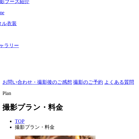
影ブース紹介
me
タル衣装
ャラリー
お問い合わせ・撮影後のご感想
撮影のご予約
よくある質問
Plan
撮影プラン・料金
TOP
撮影プラン・料金