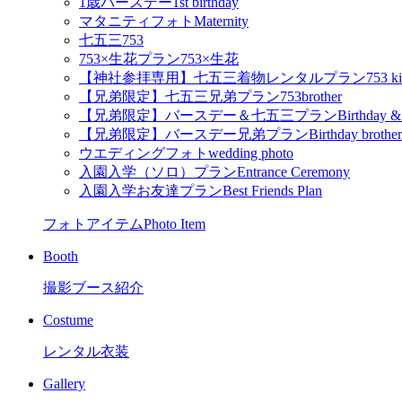
1歳バースデー
1st birthday
マタニティフォト
Maternity
七五三
753
753×生花プラン
753×生花
【神社参拝専用】七五三着物レンタルプラン
753 k
【兄弟限定】七五三兄弟プラン
753brother
【兄弟限定】バースデー＆七五三プラン
Birthday &
【兄弟限定】バースデー兄弟プラン
Birthday brother
ウエディングフォト
wedding photo
入園入学（ソロ）プラン
Entrance Ceremony
入園入学お友達プラン
Best Friends Plan
フォトアイテム
Photo Item
Booth
撮影ブース紹介
Costume
レンタル衣装
Gallery