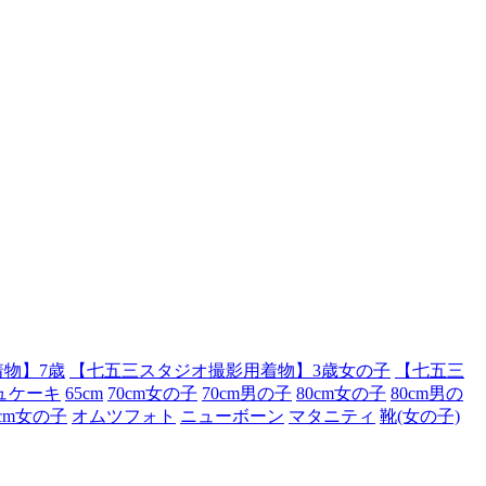
物】7歳
【七五三スタジオ撮影用着物】3歳女の子
【七五三
ュケーキ
65cm
70cm女の子
70cm男の子
80cm女の子
80cm男の
0cm女の子
オムツフォト
ニューボーン
マタニティ
靴(女の子)