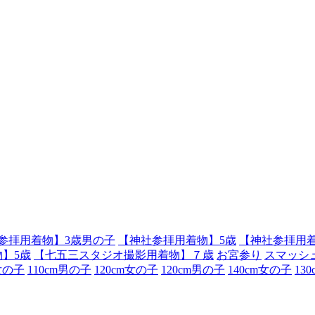
参拝用着物】3歳男の子
【神社参拝用着物】5歳
【神社参拝用着
】5歳
【七五三スタジオ撮影用着物】７歳
お宮参り
スマッシ
m女の子
110cm男の子
120cm女の子
120cm男の子
140cm女の子
13