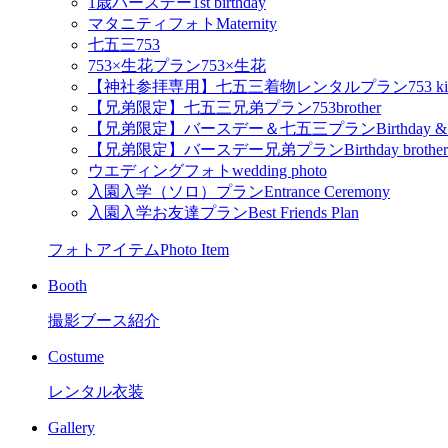
1歳バースデー
1st birthday
マタニティフォト
Maternity
七五三
753
753×生花プラン
753×生花
【神社参拝専用】七五三着物レンタルプラン
753 k
【兄弟限定】七五三兄弟プラン
753brother
【兄弟限定】バースデー＆七五三プラン
Birthday &
【兄弟限定】バースデー兄弟プラン
Birthday brother
ウエディングフォト
wedding photo
入園入学（ソロ）プラン
Entrance Ceremony
入園入学お友達プラン
Best Friends Plan
フォトアイテム
Photo Item
Booth
撮影ブース紹介
Costume
レンタル衣装
Gallery