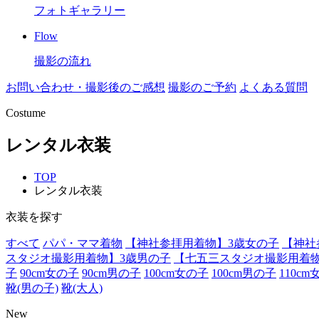
フォトギャラリー
Flow
撮影の流れ
お問い合わせ・撮影後のご感想
撮影のご予約
よくある質問
Costume
レンタル衣装
TOP
レンタル衣装
衣装を探す
すべて
パパ・ママ着物
【神社参拝用着物】3歳女の子
【神社
スタジオ撮影用着物】3歳男の子
【七五三スタジオ撮影用着物
子
90cm女の子
90cm男の子
100cm女の子
100cm男の子
110c
靴(男の子)
靴(大人)
New