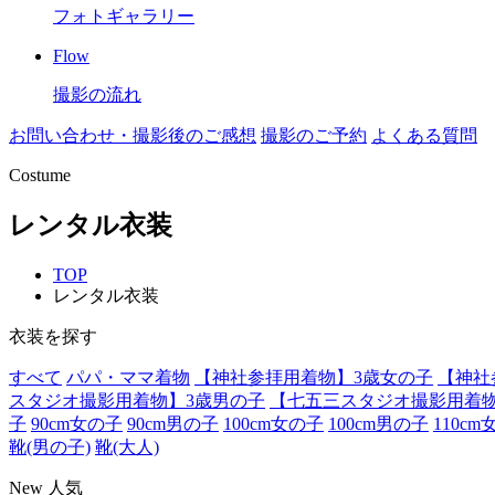
フォトギャラリー
Flow
撮影の流れ
お問い合わせ・撮影後のご感想
撮影のご予約
よくある質問
Costume
レンタル衣装
TOP
レンタル衣装
衣装を探す
すべて
パパ・ママ着物
【神社参拝用着物】3歳女の子
【神社
スタジオ撮影用着物】3歳男の子
【七五三スタジオ撮影用着物
子
90cm女の子
90cm男の子
100cm女の子
100cm男の子
110c
靴(男の子)
靴(大人)
New
人気