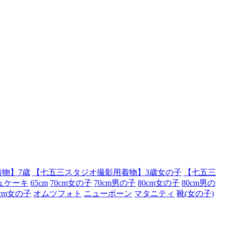
物】7歳
【七五三スタジオ撮影用着物】3歳女の子
【七五三
ュケーキ
65cm
70cm女の子
70cm男の子
80cm女の子
80cm男の
0cm女の子
オムツフォト
ニューボーン
マタニティ
靴(女の子)