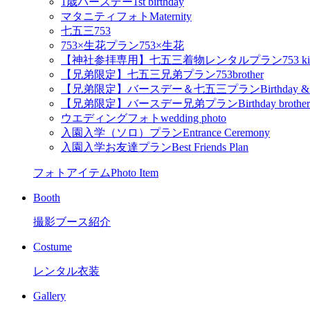
1歳バースデー
1st birthday
マタニティフォト
Maternity
七五三
753
753×生花プラン
753×生花
【神社参拝専用】七五三着物レンタルプラン
753 k
【兄弟限定】七五三兄弟プラン
753brother
【兄弟限定】バースデー＆七五三プラン
Birthday &
【兄弟限定】バースデー兄弟プラン
Birthday brother
ウエディングフォト
wedding photo
入園入学（ソロ）プラン
Entrance Ceremony
入園入学お友達プラン
Best Friends Plan
フォトアイテム
Photo Item
Booth
撮影ブース紹介
Costume
レンタル衣装
Gallery