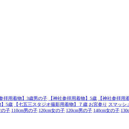
参拝用着物】3歳男の子
【神社参拝用着物】5歳
【神社参拝用着
】5歳
【七五三スタジオ撮影用着物】７歳
お宮参り
スマッシ
m女の子
110cm男の子
120cm女の子
120cm男の子
140cm女の子
13