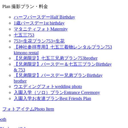
Plan
撮影プラン・料金
ハーフバースデー
Half Birthday
1歳バースデー
1st birthday
マタニティフォト
Maternity
七五三
753
753×生花プラン
753×生花
【神社参拝専用】七五三着物レンタルプラン
753
kimono rental
【兄弟限定】七五三兄弟プラン
753brother
【兄弟限定】バースデー＆七五三プラン
Birthday
& 753
【兄弟限定】バースデー兄弟プラン
Birthday
brother
ウエディングフォト
wedding photo
入園入学（ソロ）プラン
Entrance Ceremony
入園入学お友達プラン
Best Friends Plan
フォトアイテム
Photo Item
oth